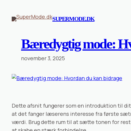
Spring
til
SUPERMODE.DK
indhold
Bæredygtig mode: Hv
november 3, 2025
Dette afsnit fungerer som en introduktion til d
at det fanger læserens interesse fra første sætn
værdi. Brug dette rum til at sætte tonen for res
at skabe en stærk forbindelse.