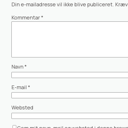
Din e-mailadresse vil ikke blive publiceret.
Kræv
Kommentar
*
Navn
*
E-mail
*
Websted
Gem mit navn, mail og websted i denne brows