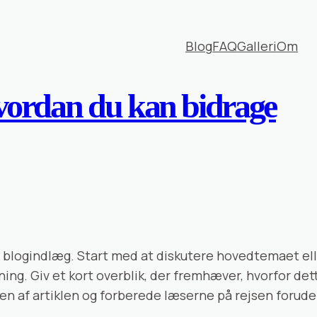
Blog
FAQ
Galleri
Om
ordan du kan bidrage
it blogindlæg. Start med at diskutere hovedtemaet el
ing. Giv et kort overblik, der fremhæver, hvorfor dett
ten af artiklen og forberede læserne på rejsen forude