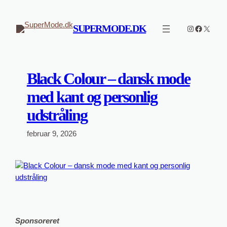
Spring
til
SUPERMODE.DK
Instagram
Faceboo
X
indhold
Black Colour – dansk mode
med kant og personlig
udstråling
februar 9, 2026
Sponsoreret