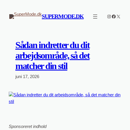
Spring
til
SUPERMODE.DK
Instagram
Faceboo
X
indhold
Sådan indretter du dit
arbejdsområde, så det
matcher din stil
juni 17, 2026
Sponsoreret indhold