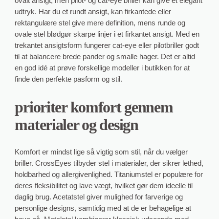
ovalt ansigt, men pilot- og cat-eye briller kan give et elegant
udtryk. Har du et rundt ansigt, kan firkantede eller
rektangulære stel give mere definition, mens runde og
ovale stel blødgør skarpe linjer i et firkantet ansigt. Med en
trekantet ansigtsform fungerer cat-eye eller pilotbriller godt
til at balancere brede pander og smalle hager. Det er altid
en god idé at prøve forskellige modeller i butikken for at
finde den perfekte pasform og stil.
prioriter komfort gennem
materialer og design
Komfort er mindst lige så vigtig som stil, når du vælger
briller. CrossEyes tilbyder stel i materialer, der sikrer lethed,
holdbarhed og allergivenlighed. Titaniumstel er populære for
deres fleksibilitet og lave vægt, hvilket gør dem ideelle til
daglig brug. Acetatstel giver mulighed for farverige og
personlige designs, samtidig med at de er behagelige at