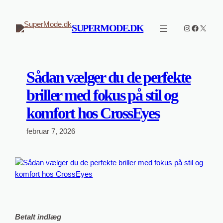
Spring
til
SUPERMODE.DK
Instagram
Faceboo
X
indhold
Sådan vælger du de perfekte
briller med fokus på stil og
komfort hos CrossEyes
februar 7, 2026
Betalt indlæg