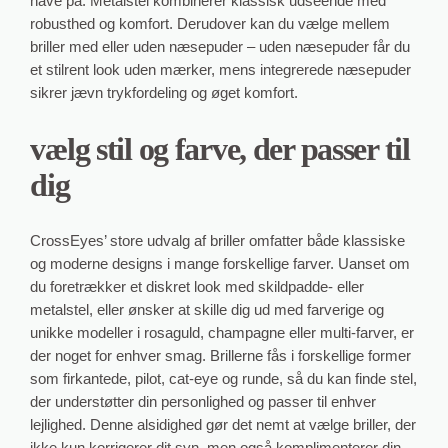
have på. Metalstel kombinerer klassisk udseende med
robusthed og komfort. Derudover kan du vælge mellem
briller med eller uden næsepuder – uden næsepuder får du
et stilrent look uden mærker, mens integrerede næsepuder
sikrer jævn trykfordeling og øget komfort.
vælg stil og farve, der passer til
dig
CrossEyes’ store udvalg af briller omfatter både klassiske
og moderne designs i mange forskellige farver. Uanset om
du foretrækker et diskret look med skildpadde- eller
metalstel, eller ønsker at skille dig ud med farverige og
unikke modeller i rosaguld, champagne eller multi-farver, er
der noget for enhver smag. Brillerne fås i forskellige former
som firkantede, pilot, cat-eye og runde, så du kan finde stel,
der understøtter din personlighed og passer til enhver
lejlighed. Denne alsidighed gør det nemt at vælge briller, der
ikke kun korrigerer dit syn, men også komplimenterer din